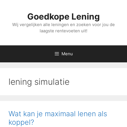
Ga
naar
Goedkope Lening
de
inhoud
Wij vergelijken alle leningen en zoeken voor jou de
laagste rentevoeten uit!
Menu
lening simulatie
Wat kan je maximaal lenen als
koppel?