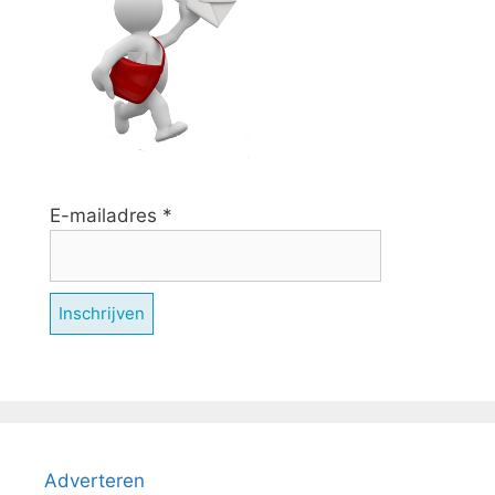
E-mailadres
*
Adverteren