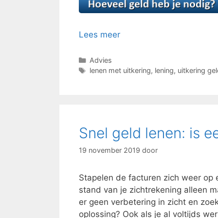
Lees meer
Categorieën
Advies
Tags
lenen met uitkering
,
lening
,
uitkering ge
Snel geld lenen: is e
19 november 2019
door
Stapelen de facturen zich weer op e
stand van je zichtrekening alleen m
er geen verbetering in zicht en zoe
oplossing? Ook als je al voltijds we