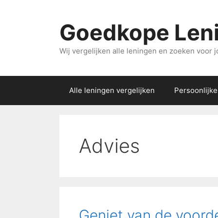
Ga
naar
Goedkope Len
de
inhoud
Wij vergelijken alle leningen en zoeken voor j
Alle leningen vergelijken
Persoonlijke
Advies
Geniet van de voord