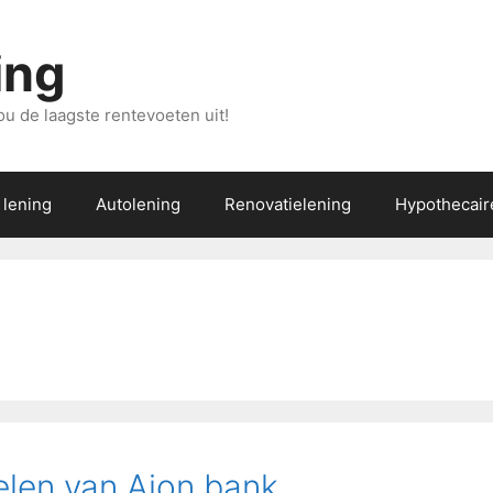
ing
ou de laagste rentevoeten uit!
 lening
Autolening
Renovatielening
Hypothecair
elen van Aion bank