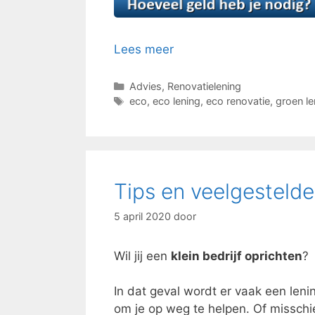
Lees meer
Categorieën
Advies
,
Renovatielening
Tags
eco
,
eco lening
,
eco renovatie
,
groen l
Tips en veelgestelde
5 april 2020
door
Wil jij een
klein bedrijf oprichten
?
In dat geval wordt er vaak een leni
om je op weg te helpen. Of misschi