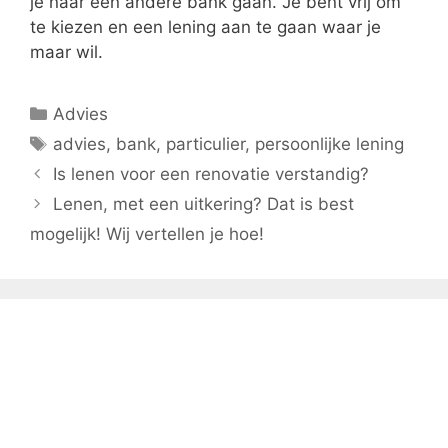
je naar een andere bank gaan. Je bent vrij om
te kiezen en een lening aan te gaan waar je
maar wil.
Categorieën
Advies
Tags
advies
,
bank
,
particulier
,
persoonlijke lening
Is lenen voor een renovatie verstandig?
Lenen, met een uitkering? Dat is best
mogelijk! Wij vertellen je hoe!