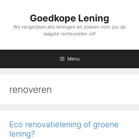
Ga
naar
Goedkope Lening
de
inhoud
Wij vergelijken alle leningen en zoeken voor jou de
laagste rentevoeten uit!
Menu
renoveren
Eco renovatielening of groene
lening?