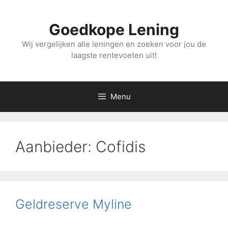
Ga
naar
Goedkope Lening
de
inhoud
Wij vergelijken alle leningen en zoeken voor jou de
laagste rentevoeten uit!
Menu
Aanbieder:
Cofidis
Geldreserve Myline